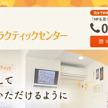
しなら
完全予約
「HPを見
0