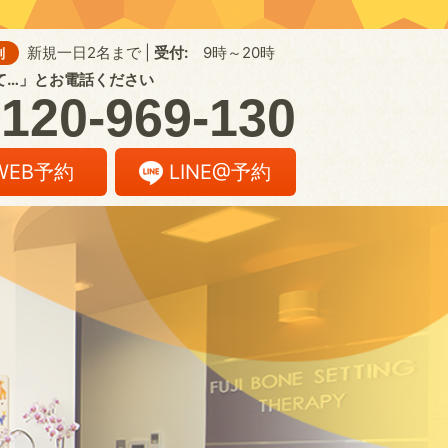
新規一日2名まで |
受付:
9時～20時
制
て…」とお電話ください
120-969-130
WEB予約
LINE@予約